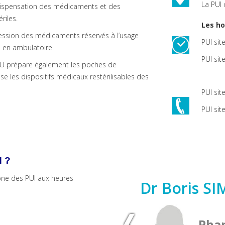
La PUI 
dispensation des médicaments et des
riles.
Les ho
ocession des médicaments réservés à l’usage
PUI sit
s en ambulatoire.
PUI sit
U prépare également les poches de
ise les dispositifs médicaux restérilisables des
PUI sit
PUI sit
 ?
hone des PUI aux heures
Dr Boris S
Pha