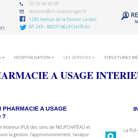
03 29 94 80 00
direction@ch-ouestvosgien.fr
1280 Avenue de la Division Leclerc
BP 249 - 88307 NEUFCHATEAU
S
HOSPITALISATION
LES SERVICES
STRUCTURES MÉ
ARMACIE A USAGE INTERI
N PHARMACIE A USAGE
I
 ?
 Intérieur (PUI) des sites de NEUFCHATEAU et
La PUI 
ion la gestion, l’approvisionnement, l’analyse