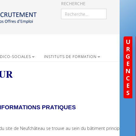
RECHERCHE
U
R
G
DICO-SOCIALES
INSTITUTS DE FORMATION
E
N
EUR
C
E
S
NFORMATIONS PRATIQUES
du site de Neufchâteau se trouve au sein du bâtiment principal.