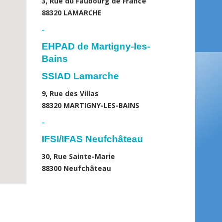
3, Rue du Faubourg de France
88320 LAMARCHE
-
EHPAD de Martigny-les-
Bains
SSIAD Lamarche
9, Rue des Villas
88320 MARTIGNY-LES-BAINS
-
IFSI/IFAS Neufchâteau
30, Rue Sainte-Marie
88300 Neufchâteau