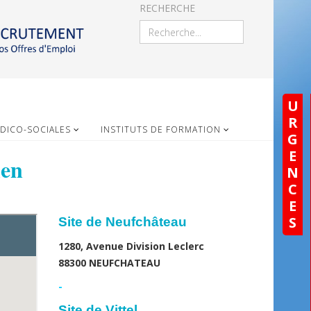
RECHERCHE
U
R
DICO-SOCIALES
INSTITUTS DE FORMATION
G
E
ien
N
C
E
S
Site de Neufchâteau
1280, Avenue Division Leclerc
88300 NEUFCHATEAU
-
Site de Vittel