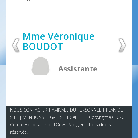
Mme Véronique
BOUDOT
Assistante
Sociale
NOUS CONTACTER
|
AMICALE DU PERSONNEL
| PLAN DU
SITE |
MENTIONS LEGALES
|
EGALITE
Copyright © 2020 -
Centre Hospitalier de l'Ouest Vosgien - Tous droits
réservés.