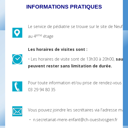
INFORMATIONS PRATIQUES
Le service de pédiatrie se trouve sur le site de Neufch
eme
au 4
étage
Les horaires de visites sont :
• Les horaires de visite sont de 13h30 à 20h00,
sauf 
peuvent rester sans limitation de durée.
Pour toute information et/ou prise de rendez-vous :
03 29 94 80 35
Vous pouvez joindre les secrétaires via l'adresse mail 
• n.secretariat-mere-enfant@ch-ouestvosgien.fr