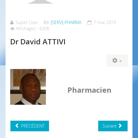
Super User
[SERV]-PHARMA
7 mai 2019
Affichages : 4208
Dr David ATTIVI
Pharmacien
PRÉCÉDENT
Suivant